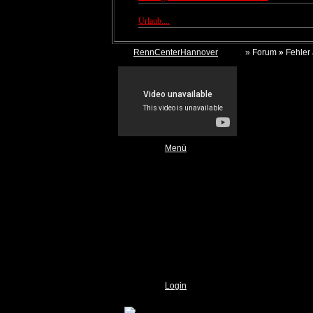
Autor:
Popper
Urlaub....
Autor:
Popper
RennCenterHannover
»
Forum
»
Fehler 
Es ist/sind folge
keine Berechtigu
zurück
Menü
RCH YouTube
LTM Freeslotter
Neuigkeiten
Unser Banner
Weblinks
Topliste
Impressum
Datenschutz
Login