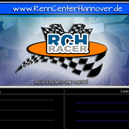
s
Letzt
Kategorie: RCH Ecke - Dies und Das
geschrieben am:
07.12.2023
Autor:
Muddi
Letzter:
ICE
Kategorie: RCH Ecke - Dies und Das
geschrieben am:
05.11.2023
Autor:
Olly
Letzter:
ICE
Kategorie: RCH Ecke - Dies und Das
geschrieben am:
20.08.2023
Autor:
Popper
Letzter:
Popp
Kategorie: Carrera DTM - Nur so