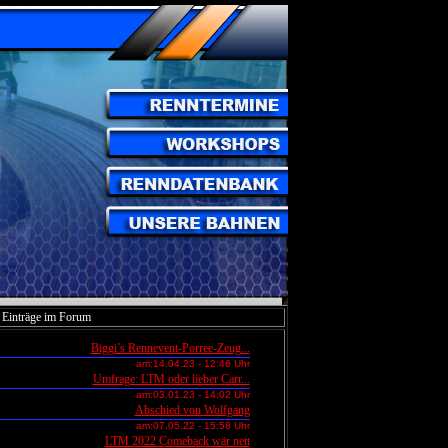
e Einträge im Forum
Biggi’s Rennevent-Porree-Zeug...
MEN
am:
14.04.23 - 12:46 Uhr
Umfrage: LTM oder lieber Carr...
MEN
am:
03.01.23 - 14:02 Uhr
Abschied von Wolfgang
er
am:
07.05.22 - 15:58 Uhr
LTM 2022 Comeback wär nett