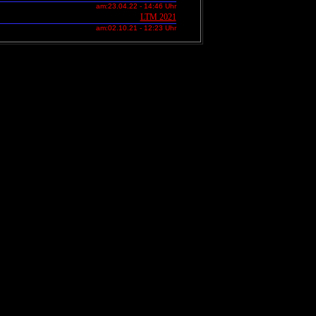
er
am:
23.04.22 - 14:46 Uhr
LTM 2021
MEN
am:
02.10.21 - 12:23 Uhr