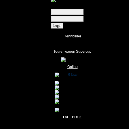
Regist
Rennbilder
Bildergalerie
Tourenwagen Supercup
Online
0 User
Gk Carrera
Orange UP
Muddi
Rijnout Gankema
GK Carrera
1 Gast
FACEBOOK
RCH RACER auf Facebook