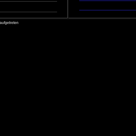
Autor:
Olly
Letzter:
Popp
geschrieben am:
04.08.2023
Kategorie: Carrera DTM - Nur so
Autor:
ICEMEN
Letzter:
ICE
geschrieben am:
23.07.2023
aufgetreten
nde(r) Fehler aufgetreten
ng