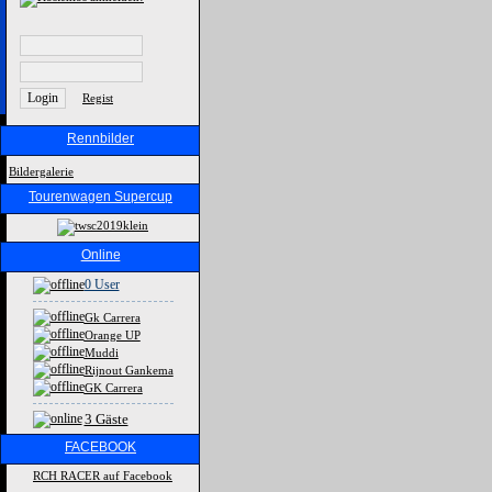
Regist
Rennbilder
Bildergalerie
Tourenwagen Supercup
Online
0 User
Gk Carrera
Orange UP
Muddi
Rijnout Gankema
GK Carrera
3 Gäste
FACEBOOK
RCH RACER auf Facebook