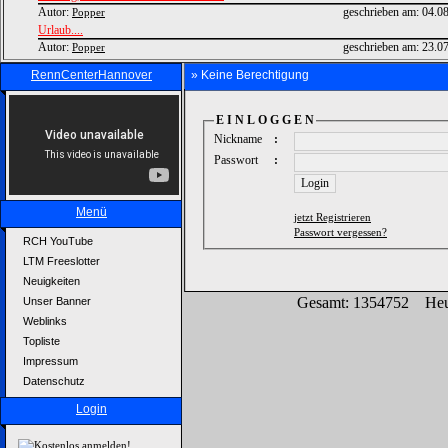
Autor:
geschrieben am:
04.0
Popper
Urlaub....
Autor:
geschrieben am:
23.0
Popper
RennCenterHannover
» Keine Berechtigung
E I N L O G G E N
Nickname
:
Passwort
:
Menü
jetzt Registrieren
Passwort vergessen?
RCH YouTube
LTM Freeslotter
Neuigkeiten
Gesamt: 1354752 Heu
Unser Banner
Weblinks
Topliste
Impressum
Datenschutz
Login